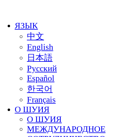
ЯЗЫК
中文
English
日本語
Русский
Español
한국어
Français
О ШУИЯ
О ШУИЯ
МЕЖДУНАРОДНОЕ